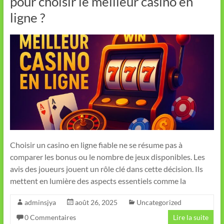
pour choisir le meilleur casino en
ligne ?
Choisir un casino en ligne fiable ne se résume pas à
comparer les bonus ou le nombre de jeux disponibles. Les
avis des joueurs jouent un rôle clé dans cette décision. Ils
mettent en lumière des aspects essentiels comme la
adminsjya
août 26, 2025
Uncategorized
0 Commentaires
Lire la suite